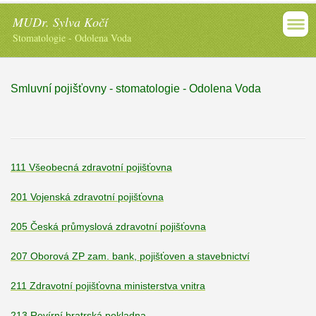
MUDr. Sylva Kočí
Stomatologie - Odolena Voda
Smluvní pojišťovny - stomatologie - Odolena Voda
111 Všeobecná zdravotní pojišťovna
201 Vojenská zdravotní pojišťovna
205 Česká průmyslová zdravotní pojišťovna
207 Oborová ZP zam. bank, pojišťoven a stavebnictví
211 Zdravotní pojišťovna ministerstva vnitra
213 Revírní bratrská pokladna