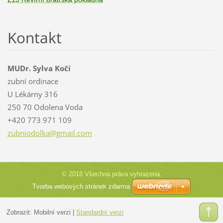
Kontakt
MUDr. Sylva Kočí
zubní ordinace
U Lékárny 316
250 70 Odolena Voda
+420 773 971 109
zubniodo
lka@gmai
l.com
© 2018 Všechna práva vyhrazena.
Tvorba webových stránek zdarma
Zobrazit:
Mobilní verzi
|
Standardní verzi